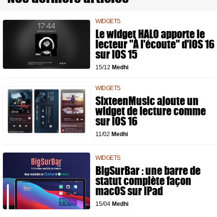
WIDGETS
Le widget HALO apporte le
lecteur "À l'écoute" d'iOS 16
sur iOS 15
15/12
Medhi
WIDGETS
SixteenMusic ajoute un
widget de lecture comme
sur iOS 16
11/02
Medhi
WIDGETS
BigSurBar : une barre de
statut complète façon
macOS sur iPad
15/04
Medhi