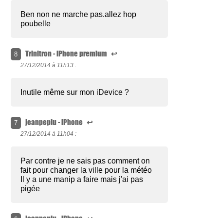
Ben non ne marche pas.allez hop
poubelle
Trinitron - iPhone premium
↩
8
27/12/2014 à
11h13 :
Inutile même sur mon iDevice ?
jeanpeplu - iPhone
↩
7
27/12/2014 à
11h04 :
Par contre je ne sais pas comment on
fait pour changer la ville pour la météo
Il y a une manip a faire mais j'ai pas
pigée