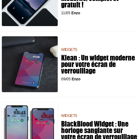
gratuit !
11/05
Enzo
WIDGETS
Klean : Un widget moderne
pour votre écran de
verrouillage
09/05
Enzo
WIDGETS
BlackBlood Widget : Une
horloge sanglante sur
votre écran de verrouillage