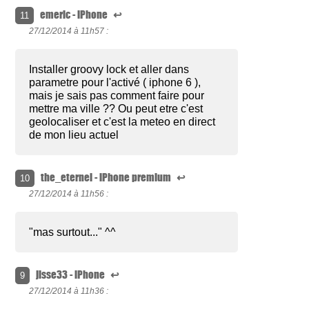
emeric - iPhone
↩
11
27/12/2014 à
11h57 :
Installer groovy lock et aller dans
parametre pour l'activé ( iphone 6 ),
mais je sais pas comment faire pour
mettre ma ville ?? Ou peut etre c'est
geolocaliser et c'est la meteo en direct
de mon lieu actuel
the_eternel - iPhone premium
↩
10
27/12/2014 à
11h56 :
"mas surtout..." ^^
jisse33 - iPhone
↩
9
27/12/2014 à
11h36 :