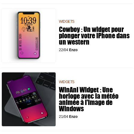
WIDGETS
Cowboy : Un widget pour
plonger votre iPhone dans
un western
22/04
Enzo
WIDGETS
WinAni Widget : Une
horloge avec la météo
animée à l'image de
Windows
21/04
Enzo