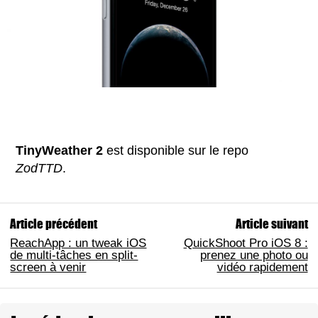
TinyWeather 2
est disponible sur le repo
ZodTTD
.
Article précédent
Article suivant
ReachApp : un tweak iOS
QuickShoot Pro iOS 8 :
de multi-tâches en split-
prenez une photo ou
screen à venir
vidéo rapidement