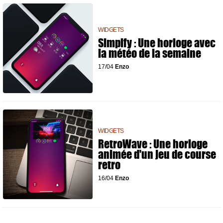
WIDGETS
Simplfy : Une horloge avec
la météo de la semaine
17/04
Enzo
WIDGETS
RetroWave : Une horloge
animée d'un jeu de course
retro
16/04
Enzo