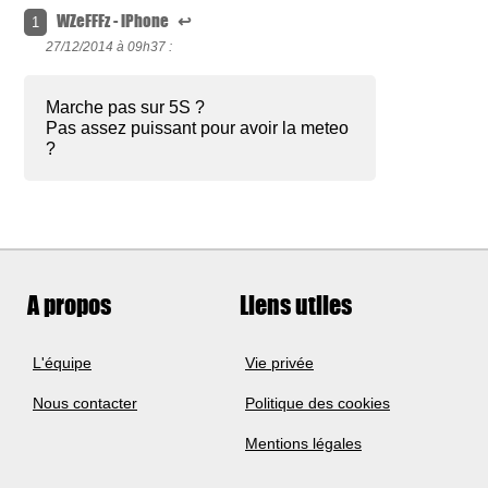
WZeFFFz - iPhone
↩
1
27/12/2014 à
09h37 :
Marche pas sur 5S ?
Pas assez puissant pour avoir la meteo
?
A propos
Liens utiles
L'équipe
Vie privée
Nous contacter
Politique des cookies
Mentions légales