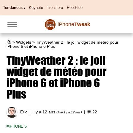
Tendances :
Keynote
Trollstore
RootHide
iPhone
Tweak
>
Widgets
>
TinyWeather 2 : le joli widget de météo pour
iPhone 6 et iPhone 6 Plus
TinyWeather 2 : le joli
widget de météo pour
iPhone 6 et iPhone 6
Plus
Eric
Il y a 12 ans
💬
22
(Màj il y a 12 ans)
IPHONE 6