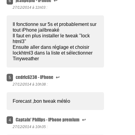
jeanpeplu - iPhone
↩
6
27/12/2014 à
11h03 :
Il fonctionne sur 5s et probablement sur
tout iPhone jailbreaké
Il faut en plus installer le tweak "lock
html3"
Ensuite aller dans réglage et choisir
lockhtml3 dans la liste et sélectionner
Tinyweather
cedric6238 - iPhone
↩
5
27/12/2014 à
10h38 :
Forecast ,bon tweak météo
Captain' Philips - iPhone premium
↩
4
27/12/2014 à
10h35 :