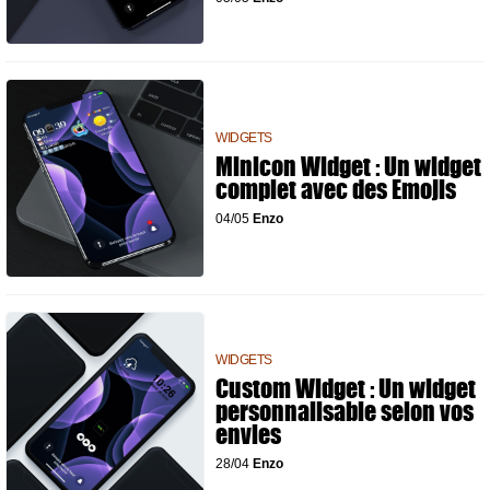
WIDGETS
Minicon Widget : Un widget
complet avec des Emojis
04/05
Enzo
WIDGETS
Custom Widget : Un widget
personnalisable selon vos
envies
28/04
Enzo