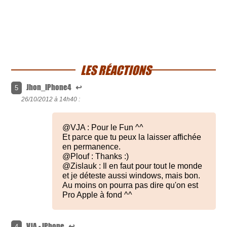
LES RÉACTIONS
Jhon_iPhone4
↩
5
26/10/2012 à
14h40 :
@VJA : Pour le Fun ^^
Et parce que tu peux la laisser affichée
en permanence.
@Plouf : Thanks :)
@Zislauk : Il en faut pour tout le monde
et je déteste aussi windows, mais bon.
Au moins on pourra pas dire qu'on est
Pro Apple à fond ^^
VJA - iPhone
↩
4