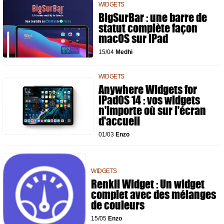
WIDGETS
BigSurBar : une barre de
statut complète façon
macOS sur iPad
15/04
Medhi
WIDGETS
Anywhere Widgets for
iPadOS 14 : vos widgets
n'importe où sur l'écran
d'accueil
01/03
Enzo
WIDGETS
Renkli Widget : Un widget
complet avec des mélanges
de couleurs
15/05
Enzo