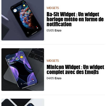
WIDGETS
Ba-Sit Widget : Un widget
horloge météo en forme de
notification
05/05
Enzo
WIDGETS
Minicon Widget : Un widget
complet avec des Emojis
04/05
Enzo