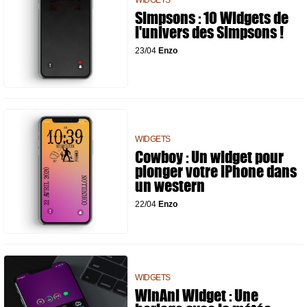
WIDGETS
Simpsons : 10 Widgets de
l'univers des Simpsons !
23/04
Enzo
WIDGETS
Cowboy : Un widget pour
plonger votre iPhone dans
un western
22/04
Enzo
WIDGETS
WinAni Widget : Une