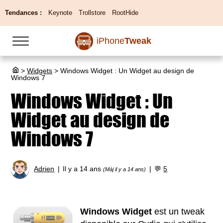
Tendances :
Keynote
Trollstore
RootHide
iPhone
Tweak
>
Widgets
>
Windows Widget : Un Widget au design de
Windows 7
Windows Widget : Un
Widget au design de
Windows 7
Adrien
Il y a 14 ans
💬
5
(Màj il y a 14 ans)
Windows Widget
est un tweak