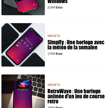
Windows
21/04
Enzo
WIDGETS
Simplfy : Une horloge avec
la météo de la semaine
17/04
Enzo
WIDGETS
RetroWave : Une horloge
animée d'un jeu de course
retro
16/04
Enzo