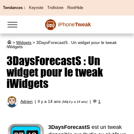
Tendances :
Keynote
Trollstore
RootHide
iPhone
Tweak
>
Widgets
>
3DaysForecastS : Un widget pour le tweak
iWidgets
3DaysForecastS : Un
widget pour le tweak
iWidgets
Adrien
Il y a 14 ans
💬
1
(Màj il y a 14 ans)
3DaysForecastS
est un tweak