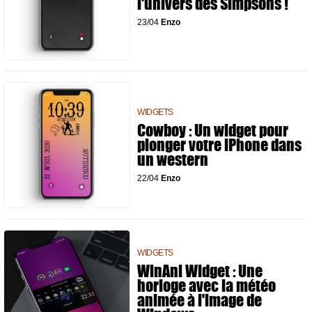
l'univers des Simpsons !
23/04
Enzo
WIDGETS
Cowboy : Un widget pour
plonger votre iPhone dans
un western
22/04
Enzo
WIDGETS
WinAni Widget : Une
horloge avec la météo
animée à l'image de