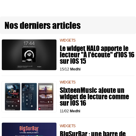
Nos derniers articles
WIDGETS
Le widget HALO apporte le
lecteur "À l'écoute" d'iOS 16
sur iOS 15
15/12
Medhi
WIDGETS
SixteenMusic ajoute un
widget de lecture comme
sur iOS 16
11/02
Medhi
WIDGETS
BigSurBar : une barre de