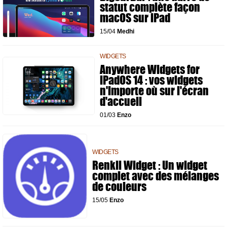
statut complète façon
macOS sur iPad
15/04
Medhi
WIDGETS
Anywhere Widgets for
iPadOS 14 : vos widgets
n'importe où sur l'écran
d'accueil
01/03
Enzo
WIDGETS
Renkli Widget : Un widget
complet avec des mélanges
de couleurs
15/05
Enzo