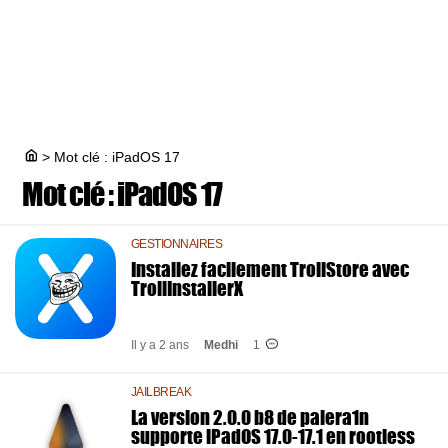
>
Mot clé : iPadOS 17
Mot clé :
iPadOS 17
GESTIONNAIRES
Installez facilement TrollStore avec
TrollInstallerX
Il y a 2 ans
Medhi
1
JAILBREAK
La version 2.0.0 b8 de palera1n
supporte iPadOS 17.0-17.1 en rootless