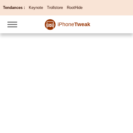
Tendances :
Keynote
Trollstore
RootHide
iPhone
Tweak