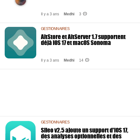
Il y a 3 ans
Medhi
3
GESTIONNAIRES
AltStore et AltServer 1.7 supportent
déjà iOS 17 et macOS Sonoma
Il y a 3 ans
Medhi
14
GESTIONNAIRES
Sileo v2.5 ajoute un support d'iOS 17,
des analyses optionnelles et des