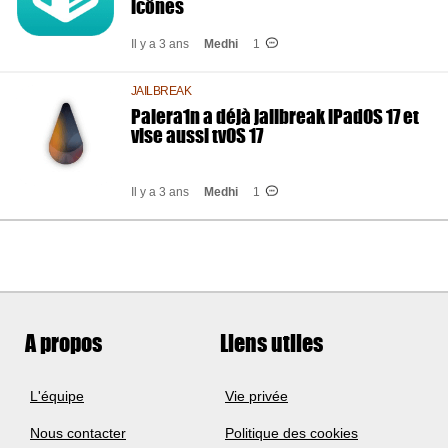
icônes
Il y a 3 ans
Medhi
1
JAILBREAK
Palera1n a déjà jailbreak iPadOS 17 et
vise aussi tvOS 17
Il y a 3 ans
Medhi
1
A propos
Liens utiles
L'équipe
Vie privée
Nous contacter
Politique des cookies