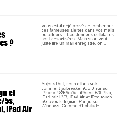
Vous est-il déjà arrivé de tomber sur
ces fameuses alertes dans vos mails
es
ou ailleurs : "Les données cellulaires
les ?
sont désactivées" Mais si on veut
juste lire un mail enregistré, on...
Aujourd'hui, nous allons voir
comment jailbreaker iOS 8 sur sur
gu et
iPhone 4S/5/5c/5s, iPhone 6/6 Plus,
c/5s,
iPad mini 2/3, iPad Air et iPod touch
5G avec le logiciel Pangu sur
, iPad Air
Windows. Comme d'habitude...