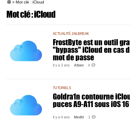
>
Mot clé : iCloud
Mot clé :
iCloud
ACTUALITÉ JAILBREAK
FrostByte est un outil gra
"bypass" iCloud en cas d
mot de passe
Il y a 3 ans
Alban
4
TUTORIELS
Goldra1n contourne iClou
puces A9-A11 sous iOS 16
Il y a 4 ans
Medhi
1