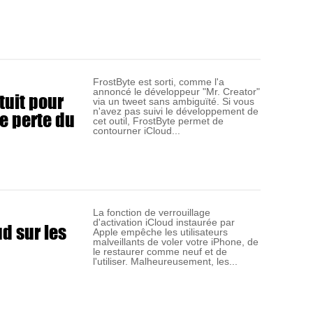
FrostByte est sorti, comme l'a
annoncé le développeur "Mr. Creator"
tuit pour
via un tweet sans ambiguïté. Si vous
e perte du
n'avez pas suivi le développement de
cet outil, FrostByte permet de
contourner iCloud...
La fonction de verrouillage
d'activation iCloud instaurée par
d sur les
Apple empêche les utilisateurs
malveillants de voler votre iPhone, de
le restaurer comme neuf et de
l'utiliser. Malheureusement, les...