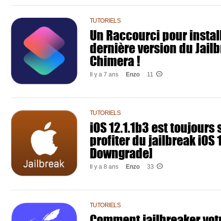
TUTORIELS
Un Raccourci pour install
dernière version du Jail
Chimera !
Il y a 7 ans
Enzo
11
TUTORIELS
iOS 12.1.1b3 est toujours
profiter du jailbreak iOS 
Downgrade]
Il y a 8 ans
Enzo
33
TUTORIELS
Comment jailbreaker vot