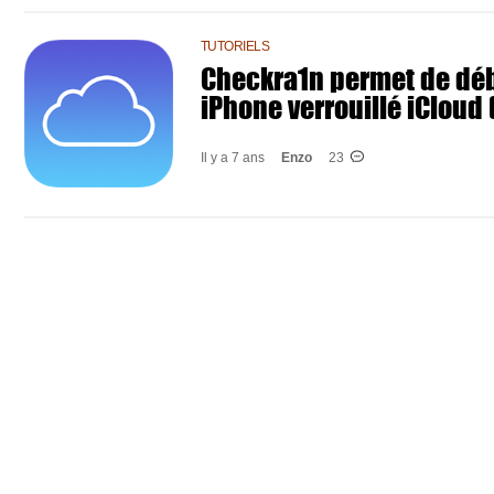
TUTORIELS
Checkra1n permet de dé
iPhone verrouillé iCloud 
Il y a 7 ans
Enzo
23