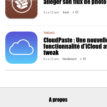
alléger son flux de photo
Il y a 15 ans
Axel
4
TWEAKS
CloudPaste : Une nouvell
fonctionnalité d'iCloud 
tweak
Il y a 15 ans
Genitouch
4
A propos