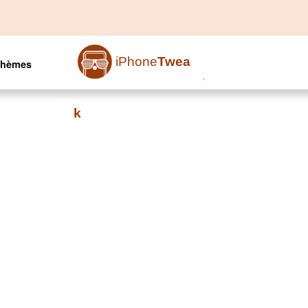
iPhone
Twea
Thèmes
k