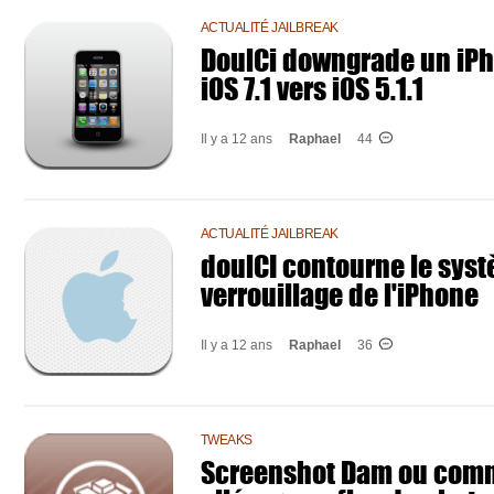
ACTUALITÉ JAILBREAK
DoulCi downgrade un iPh
iOS 7.1 vers iOS 5.1.1
Il y a 12 ans
Raphael
44
ACTUALITÉ JAILBREAK
doulCI contourne le sys
verrouillage de l'iPhone
Il y a 12 ans
Raphael
36
TWEAKS
Screenshot Dam ou com