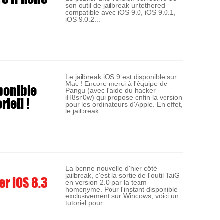
son outil de jailbreak untethered
compatible avec iOS 9.0, iOS 9.0.1,
iOS 9.0.2...
Le jailbreak iOS 9 est disponible sur
Mac ! Encore merci à l'équipe de
sponible
Pangu (avec l'aide du hacker
iel] !
iH8sn0w) qui propose enfin la version
pour les ordinateurs d'Apple. En effet,
le jailbreak...
La bonne nouvelle d'hier côté
jailbreak, c'est la sortie de l'outil TaiG
er iOS 8.3
en version 2.0 par la team
homonyme. Pour l'instant disponible
exclusivement sur Windows, voici un
tutoriel pour...