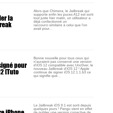
Alors que Chimera, le Jailbreak qui
supporte enfin les puces A12 est sorti
er la
tout juste hier matin, un utilisateur a
break
déjà confectionné un
raccourci similaire à celui que l'on
avait pour...
Bonne nouvelle pour tous ceux qui
n'auraient pas conservé une version
 signé pour
d'iOS 12 compatible avec Unc0ver, le
12 [Tuto
nouveau Jailbreak d'iOS 12 ! Apple
continue de signer iOS 12.1.1.b3 ce
qui signifie que...
Le Jailbreak iOS 9.1 est sorti depuis
quelques jours ! Pangu vient en effet
re iPhone
de publier une version corrective de