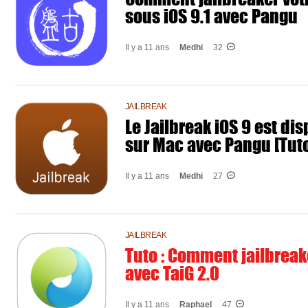
sous iOS 9.1 avec Pangu
Il y a 11 ans
Medhi
32
JAILBREAK
Le Jailbreak iOS 9 est di
sur Mac avec Pangu [Tutor
Il y a 11 ans
Medhi
27
JAILBREAK
Tuto : Comment jailbreak
avec TaiG 2.0
Il y a 11 ans
Raphael
47