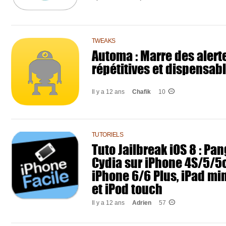
TWEAKS
Automa : Marre des alert
répétitives et dispensab
Il y a 12 ans
Chafik
10
TUTORIELS
Tuto Jailbreak iOS 8 : Pan
Cydia sur iPhone 4S/5/5
iPhone 6/6 Plus, iPad mini
et iPod touch
Il y a 12 ans
Adrien
57