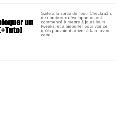
Suite à la sortie de l'outil Checkra1n,
de nombreux développeurs ont
bloquer un
commencé à mettre à jours leurs
(+Tuto)
tweaks, et à bidouiller pour voir ce
qu'ils pouvaient arriver à faire avec
cette...