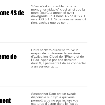
"Rien n'est impossible dans ce
monde formidable" c'est ainsi que la
one 4S de
team DoulCi a annoncé avoir
downgradé un iPhone 4S de iOS 7.1
vers iOS 5.1.1. Si ce nom ne vous dit
rien, sachez que ce sont...
Deux hackers auraient trouvé le
moyen de contourner le système
tème de
d'activation iCloud de l'iPhone et de
l'iPad. Appelé par ces derniers
doulCI, il permettrait de se connecter
à un serveur qui...
Screenshot Dam est un tweak
disponible sur Cydia qui vous
ment
permettra de ne pas inclure vos
captures d'écran dans le flux de