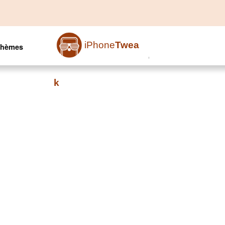
iPhone
Twea
Thèmes
k