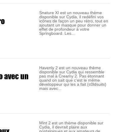
Snature XI est un nouveau thème
disponible sur Cydia, il redéfini vos
ro
icônes de façon un peu rétro, tout en
ajoutant un masque pour donner un
effet de profondeur à votre
Springboard. Les...
Havenly 2 est un nouveau thème
disponible sur Cydia qui ressemble
ro avec un
pas mal à Creamy 2. Pas étonnant
quand on sait que c'est le même
développeur qui les a fait (c0ldsuits)
mais avec...
Mint 2 est un thème disponible sur
Cydia, il devrait plaire aux
aux
nostalgiques et aux amateurs de