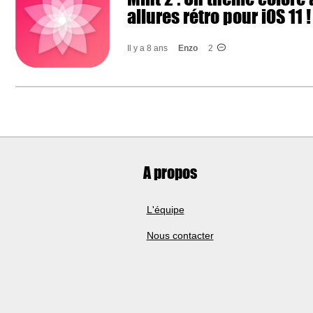
allures rétro pour iOS 11 !
Il y a 8 ans
Enzo
2
A propos
L'équipe
Nous contacter