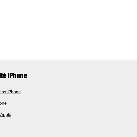
ité iPhone
ions iPhone
hone
 Apple