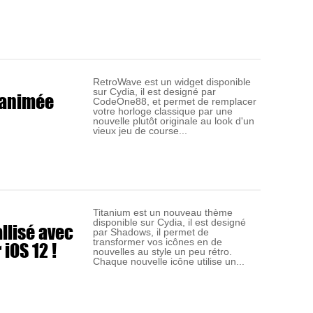
RetroWave est un widget disponible
sur Cydia, il est designé par
 animée
CodeOne88, et permet de remplacer
votre horloge classique par une
nouvelle plutôt originale au look d'un
vieux jeu de course...
Titanium est un nouveau thème
disponible sur Cydia, il est designé
llisé avec
par Shadows, il permet de
 iOS 12 !
transformer vos icônes en de
nouvelles au style un peu rétro.
Chaque nouvelle icône utilise un...