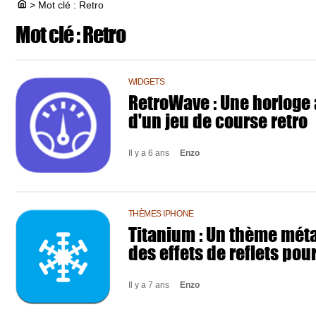
>
Mot clé : Retro
Mot clé :
Retro
WIDGETS
RetroWave : Une horloge
d'un jeu de course retro
Il y a 6 ans
Enzo
THÈMES IPHONE
Titanium : Un thème méta
des effets de reflets pour
Il y a 7 ans
Enzo