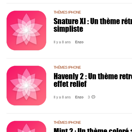
THÈMES IPHONE
Snature XI : Un thème rét
simpliste
Il y a 8 ans
Enzo
THÈMES IPHONE
Havenly 2 : Un thème ret
effet relief
Il y a 8 ans
Enzo
3
THÈMES IPHONE
Mint 2 : Un thème coloré 