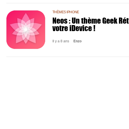
THÈMES IPHONE
Neos : Un thème Geek Rét
votre iDevice !
Il y a 8 ans
Enzo